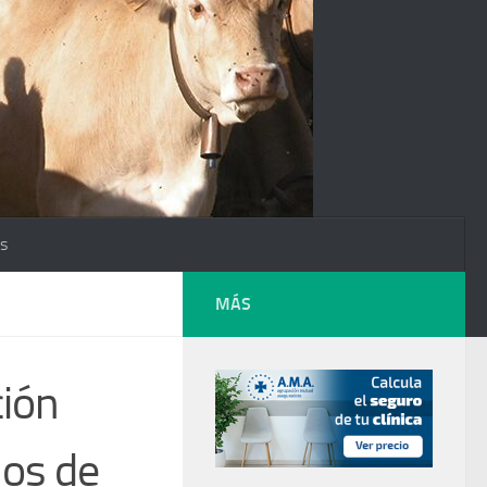
os
MÁS
ción
los de