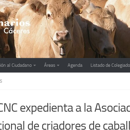
ión al Ciudadano
Áreas
Agenda
Listado de Colegiad
S
CNC expedienta a la Asocia
ional de criadores de cabal