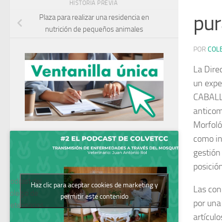
HISTORIA PREVIA
pur
Plaza para realizar una residencia en
nutrición de pequeños animales
POR
COL
La Dire
un exp
CABALL
anticom
Morfoló
como in
gestión
posició
Podcast del
Haz clic para aceptar cookies de marketing y
Las con
Colegio de
permitir este contenido
por una
Veterinarios
artícul