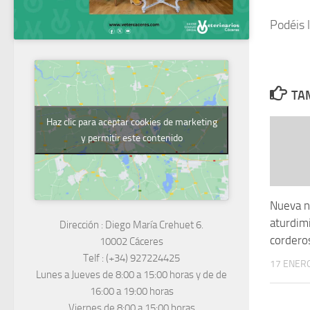
Podéis l
TAM
Haz clic para aceptar cookies de marketing
y permitir este contenido
Nueva n
aturdim
Dirección :
Diego María Crehuet 6.
corderos
10002 Cáceres
Telf :
(+34) 927224425
17 ENERO
Lunes a Jueves
de 8:00 a 15:00 horas y de
de
16:00 a 19:00 horas
Viernes de 8:00 a 15:00 horas