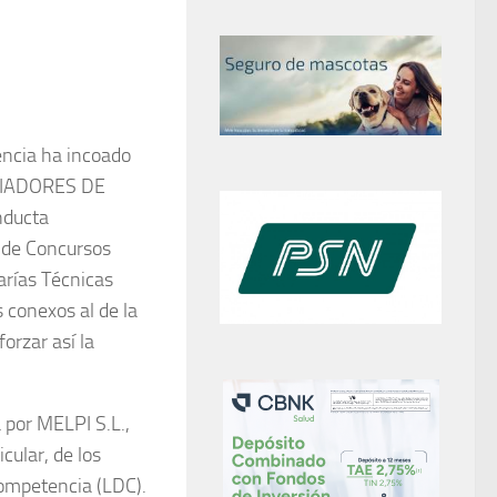
encia ha incoado
CRIADORES DE
nducta
o de Concursos
arías Técnicas
 conexos al de la
orzar así la
 por MELPI S.L.,
cular, de los
Competencia (LDC).