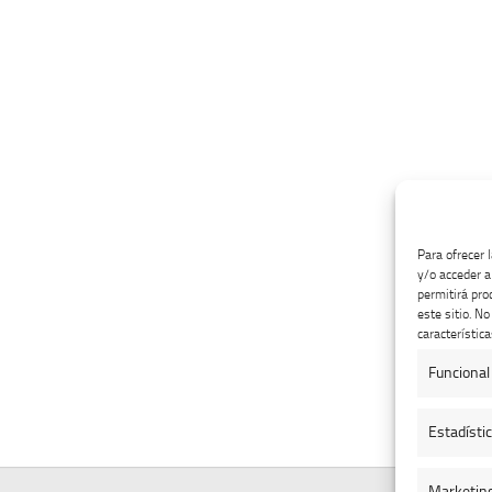
Para ofrecer 
y/o acceder a
permitirá pro
este sitio. N
característica
Funcional
Estadísti
Marketin