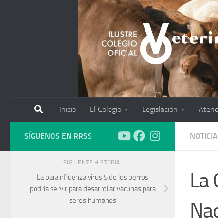
Saltar al contenido
Inicio
El Colegio
Legislación
Atenc
SÍGUENOS EN RRSS
NOTICIA
SIGUIENTE HISTORIA
La 
La parainfluenza virus 5 de los perros
podría servir para desarrollar vacunas para
seres humanos
Nac