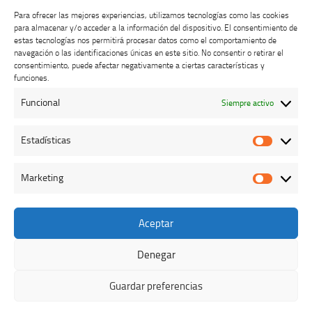
Para ofrecer las mejores experiencias, utilizamos tecnologías como las cookies
para almacenar y/o acceder a la información del dispositivo. El consentimiento de
estas tecnologías nos permitirá procesar datos como el comportamiento de
navegación o las identificaciones únicas en este sitio. No consentir o retirar el
consentimiento, puede afectar negativamente a ciertas características y
Buzón de dudas, quejas y sugerencias
funciones.
Funcional
Siempre activo
AVISO LEGAL Y PRIVACIDAD
Estadísticas
Estadíst
Marketing
Marketi
Aceptar
Colegio Oficial de Veterinarios de Cáceres © 2026. Todos los
derechos reservados.
Denegar
Funciona con
- Diseñado con el
Tema Hueman
Guardar preferencias