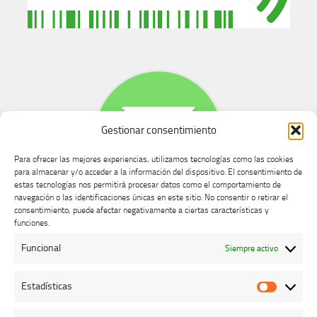
Gestionar consentimiento
Para ofrecer las mejores experiencias, utilizamos tecnologías como las cookies
para almacenar y/o acceder a la información del dispositivo. El consentimiento de
estas tecnologías nos permitirá procesar datos como el comportamiento de
navegación o las identificaciones únicas en este sitio. No consentir o retirar el
consentimiento, puede afectar negativamente a ciertas características y
Buzón de dudas, quejas y sugerencias
funciones.
Funcional
Siempre activo
AVISO LEGAL Y PRIVACIDAD
Estadísticas
Estadíst