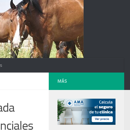
os
MÁS
nada
nciales