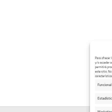
Para ofrecer 
y/o acceder a
permitirá pro
este sitio. N
característica
Funcional
Estadísti
Marketin