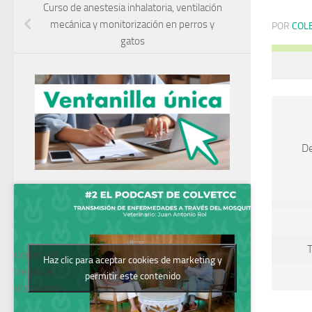
Curso de anestesia inhalatoria, ventilación
mecánica y monitorización en perros y
POR
COL
gatos
De
Podcast del
Haz clic para aceptar cookies de marketing y
Colegio de
permitir este contenido
Veterinarios