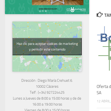
TAM
Haz clic para aceptar cookies de marketing
y permitir este contenido
Dirección :
Diego María Crehuet 6.
Oferta 
10002 Cáceres
Telf :
(+34) 927224425
SA
Lunes a Jueves
de 8:00 a 15:00 horas y de
de
12 ABRIL
16:00 a 19:00 horas
Viernes de 8:00 a 15:00 horas