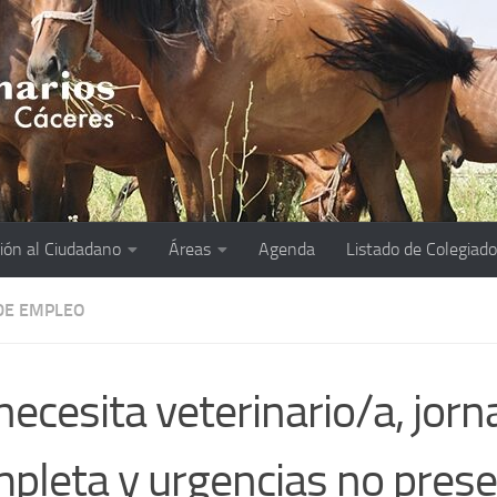
ión al Ciudadano
Áreas
Agenda
Listado de Colegiad
DE EMPLEO
necesita veterinario/a, jor
pleta y urgencias no prese