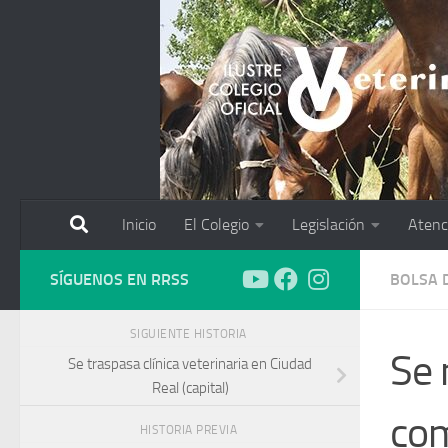
Saltar al contenido
Inicio
El Colegio
Legislación
Atenc
SÍGUENOS EN RRSS
BOLSA 
SIGUIENTE HISTORIA
Se 
Se traspasa clínica veterinaria en Ciudad
Real (capital)
com
HISTORIA PREVIA