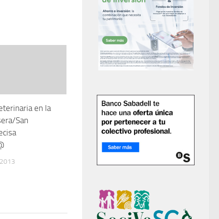
terinaria en la
sera/San
ecisa
i@
 2013