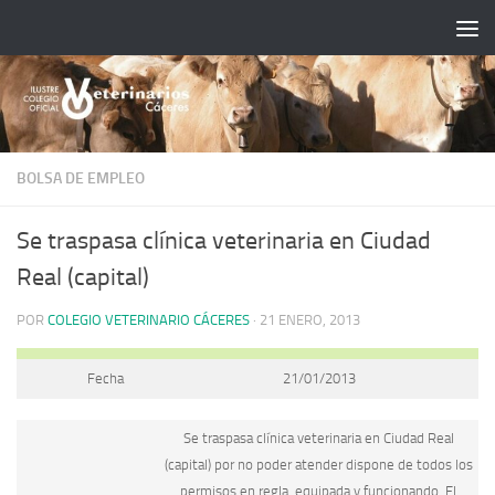
Saltar al contenido
BOLSA DE EMPLEO
Se traspasa clínica veterinaria en Ciudad
Real (capital)
POR
COLEGIO VETERINARIO CÁCERES
·
21 ENERO, 2013
Fecha
21/01/2013
Se traspasa clínica veterinaria en Ciudad Real
(capital) por no poder atender dispone de todos los
permisos en regla, equipada y funcionando. El