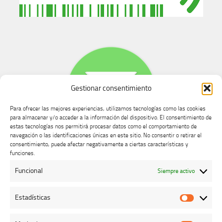
Gestionar consentimiento
Para ofrecer las mejores experiencias, utilizamos tecnologías como las cookies
para almacenar y/o acceder a la información del dispositivo. El consentimiento de
estas tecnologías nos permitirá procesar datos como el comportamiento de
navegación o las identificaciones únicas en este sitio. No consentir o retirar el
consentimiento, puede afectar negativamente a ciertas características y
Buzón de dudas, quejas y sugerencias
funciones.
Funcional
Siempre activo
AVISO LEGAL Y PRIVACIDAD
Estadísticas
Estadíst