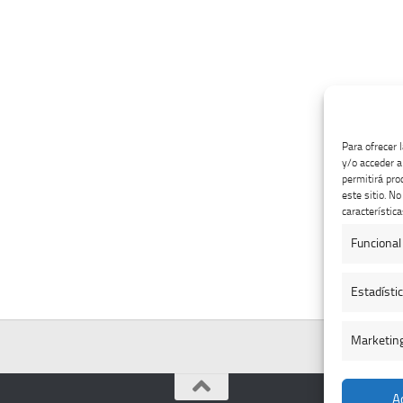
Para ofrecer 
y/o acceder a
permitirá pro
este sitio. N
característica
Funcional
Estadísti
Marketin
A