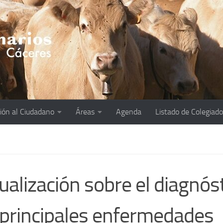
ión al Ciudadano
Áreas
Agenda
Listado de Colegiad
ualización sobre el diagnós
 principales enfermedades