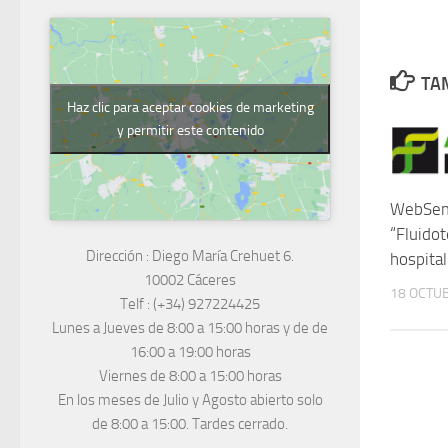
TAM
Haz clic para aceptar cookies de marketing
y permitir este contenido
WebSem
“Fluido
Dirección :
Diego María Crehuet 6.
hospita
10002 Cáceres
18 OCTUB
Telf :
(+34) 927224425
Lunes a Jueves
de 8:00 a 15:00 horas y de
de
16:00 a 19:00 horas
Viernes de 8:00 a 15:00 horas
En los meses de Julio y Agosto abierto solo
de 8:00 a 15:00. Tardes cerrado.