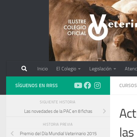
Saltar al contenido
Inicio
El Colegio
Legislación
Atenc
SÍGUENOS EN RRSS
CURSOS
SIGUIENTE HISTORIA
Act
Las novedades de la PAC en 8 fichas
HISTORIA PREVIA
las
Premio del Día Mundial Veterinario 2015