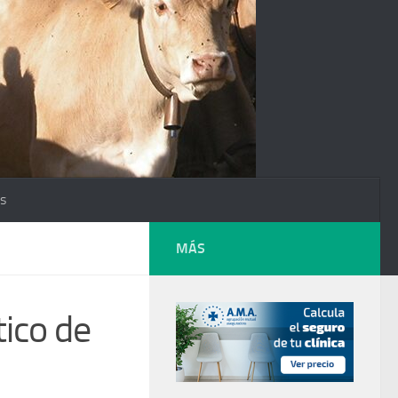
os
MÁS
tico de