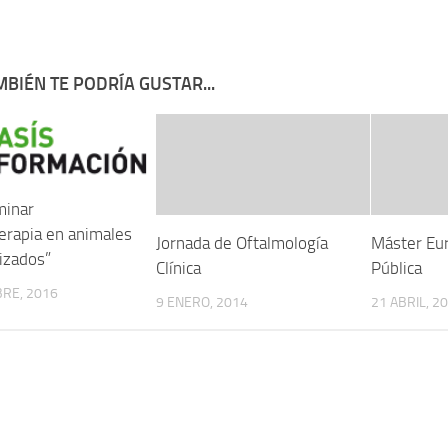
BIÉN TE PODRÍA GUSTAR...
inar
terapia en animales
Jornada de Oftalmología
Máster Eu
lizados”
Clínica
Pública
RE, 2016
9 ENERO, 2014
21 ABRIL, 2