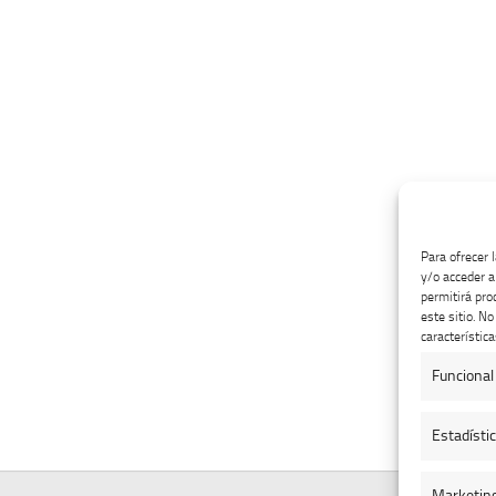
Para ofrecer 
y/o acceder a
permitirá pro
este sitio. N
característica
Funcional
Estadísti
Marketin