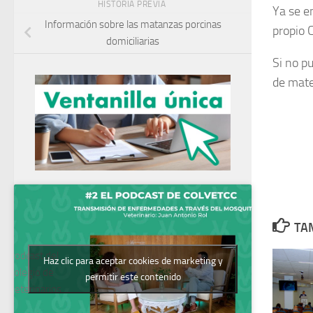
HISTORIA PREVIA
Ya se e
Información sobre las matanzas porcinas
propio 
domiciliarias
Si no pu
de mater
TAM
Podcast del
Haz clic para aceptar cookies de marketing y
Colegio de
permitir este contenido
Veterinarios