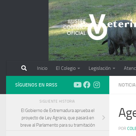
Saltar al contenido
Inicio
El Colegio
Legislación
Atenc
SÍGUENOS EN RRSS
NOTICIA
SIGUIENTE HISTORIA
Ag
El Gobierno de Extremadura aprueba el
proyecto de Ley Agraria, que pasará en
breve al Parlamento para su tramitación
POR
COL