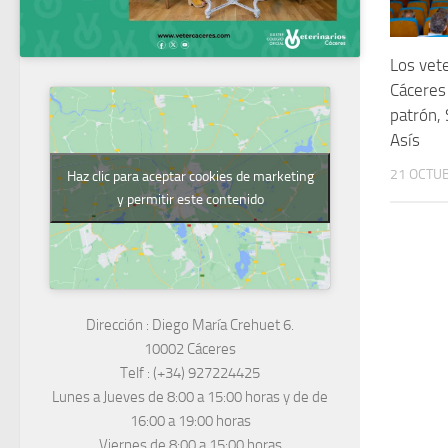
Los vete
Cáceres
patrón, 
Asís
21 OCTUB
Haz clic para aceptar cookies de marketing
y permitir este contenido
Dirección :
Diego María Crehuet 6.
10002 Cáceres
Telf :
(+34) 927224425
Lunes a Jueves
de 8:00 a 15:00 horas y de
de
16:00 a 19:00 horas
Viernes de 8:00 a 15:00 horas