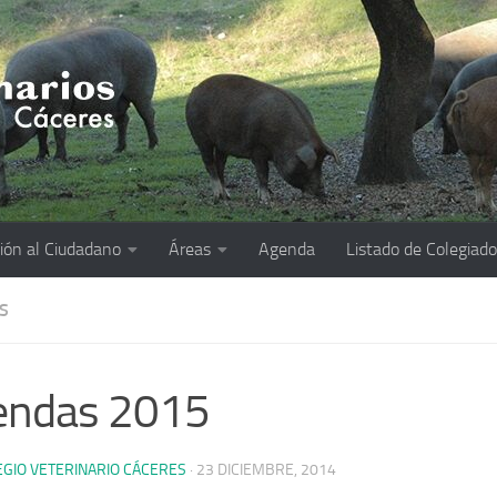
ión al Ciudadano
Áreas
Agenda
Listado de Colegiad
S
endas 2015
EGIO VETERINARIO CÁCERES
·
23 DICIEMBRE, 2014