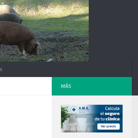
os
MÁS