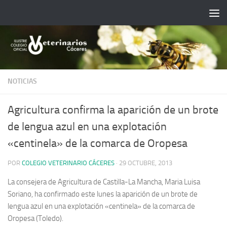
Saltar al contenido
NOTICIAS
Agricultura confirma la aparición de un brote
de lengua azul en una explotación
«centinela» de la comarca de Oropesa
POR
COLEGIO VETERINARIO CÁCERES
·
29 OCTUBRE, 2013
La consejera de Agricultura de Castilla-La Mancha, Maria Luisa
Soriano, ha confirmado este lunes la aparición de un brote de
lengua azul en una explotación «centinela» de la comarca de
Oropesa (Toledo).