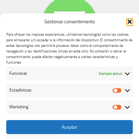
Gestionar consentimiento
Para ofrecer las mejores experiencias, utilizamos tecnologías como las cookies
para almacenar y/o acceder a la información del dispositivo. El consentimiento de
estas tecnologías nos permitirá procesar datos como el comportamiento de
navegación o las identificaciones únicas en este sitio. No consentir o retirar el
consentimiento, puede afectar negativamente a ciertas características y
Buzón de dudas, quejas y sugerencias
funciones.
Funcional
Siempre activo
AVISO LEGAL Y PRIVACIDAD
Estadísticas
Estadíst
Marketing
Marketi
Aceptar
Colegio Oficial de Veterinarios de Cáceres © 2026. Todos los
derechos reservados.