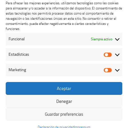
Para ofrecer las mejores experiencias, utilizamos tecnologías como las cookies
para almacenar y/o acceder a la información del dispositivo. El consentimiento de
estas tecnologías nos permitirá procesar datos como el comportamiento de
navegación o las identificaciones únicas en este sitio. No consentir o retirar el
consentimiento, puede afectar negativamente a ciertas características y
Buzón de dudas, quejas y sugerencias
funciones.
Funcional
Siempre activo
AVISO LEGAL Y PRIVACIDAD
Estadísticas
Estadíst
Marketing
Marketi
Aceptar
Colegio Oficial de Veterinarios de Cáceres © 2026. Todos los
derechos reservados.
Denegar
Funciona con
- Diseñado con el
Tema Hueman
Guardar preferencias
Declaración de privacidad
Impressum