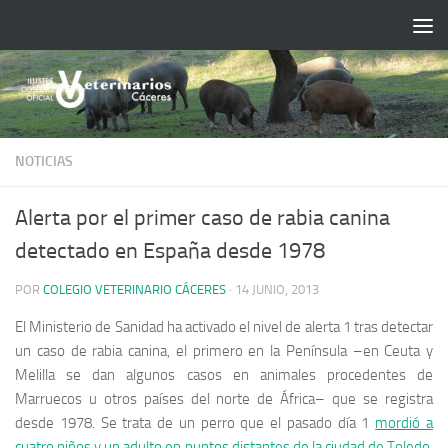
Saltar al contenido
NOTICIAS
Alerta por el primer caso de rabia canina
detectado en España desde 1978
POR
COLEGIO VETERINARIO CÁCERES
·
14 JUNIO, 2013
El Ministerio de Sanidad ha activado el nivel de alerta 1 tras detectar
un caso de rabia canina, el primero en la Península –en Ceuta y
Melilla se dan algunos casos en animales procedentes de
Marruecos u otros países del norte de África– que se registra
desde 1978. Se trata de un perro que el pasado día 1
mordió a
cuatro niños y un adulto en puntos distantes de la ciudad de Toledo
.