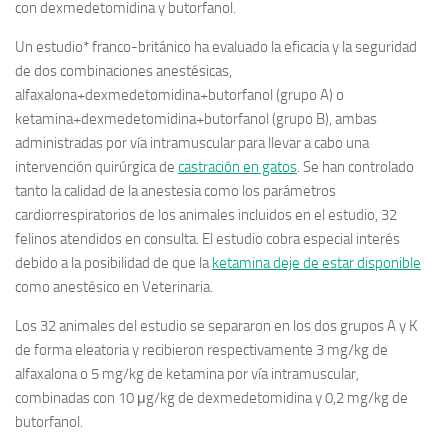
con dexmedetomidina y butorfanol.
Un estudio* franco-británico ha evaluado la eficacia y la seguridad
de dos combinaciones anestésicas,
alfaxalona+dexmedetomidina+butorfanol (grupo A) o
ketamina+dexmedetomidina+butorfanol (grupo B), ambas
administradas por vía intramuscular para llevar a cabo una
intervención quirúrgica de
castración en gatos
. Se han controlado
tanto la calidad de la anestesia como los parámetros
cardiorrespiratorios de los animales incluidos en el estudio, 32
felinos atendidos en consulta. El estudio cobra especial interés
debido a la posibilidad de que la
ketamina deje de estar disponible
como anestésico en Veterinaria.
Los 32 animales del estudio se separaron en los dos grupos A y K
de forma eleatoria y recibieron respectivamente 3 mg/kg de
alfaxalona o 5 mg/kg de ketamina por vía intramuscular,
combinadas con 10 μg/kg de dexmedetomidina y 0,2 mg/kg de
butorfanol.