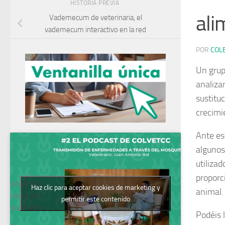
HISTORIA PREVIA
ali
Vademecum de veterinaria, el
vademecum interactivo en la red
POR
COL
Un grup
analiza
sustitu
crecimi
Ante es
algunos
utiliza
proporc
Podcast del
Haz clic para aceptar cookies de marketing y
animal.
Colegio de
permitir este contenido
Veterinarios
Podéis l