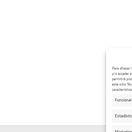
Para ofrecer 
y/o acceder a
permitirá pro
este sitio. N
característica
Funcional
Estadísti
Marketin