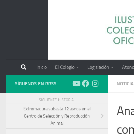
Saltar al contenido
Inicio
El Colegio
Legislación
Atenc
SÍGUENOS EN RRSS
NOTICIA
SIGUIENTE HISTORIA
Ana
Extremadura subasta 12 asnos en el
Centro de Selección y Reproducción
Animal
com