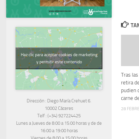
TAM
Haz clic para aceptar cookies de marketing
y permitir este contenido
Tras las
retira d
pudien d
carne de
Dirección :
Diego María Crehuet 6.
10002 Cáceres
28 FEBRE
Telf :
(+34) 927224425
Lunes a Jueves
de 8:00 a 15:00 horas y de
de
16:00 a 19:00 horas
Viernes de 8:00 a 15:00 horas