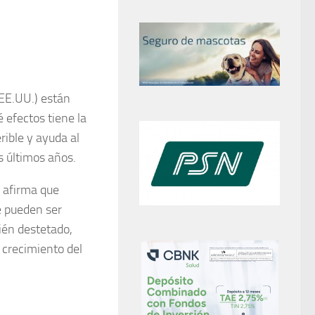
(EE.UU.) están
 efectos tiene la
rible y ayuda al
s últimos años.
a afirma que
e pueden ser
ién destetado,
 crecimiento del