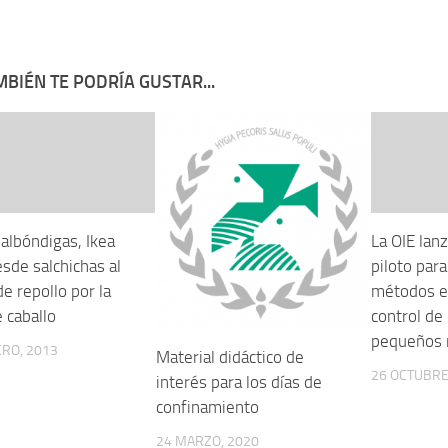
BIÉN TE PODRÍA GUSTAR...
 albóndigas, Ikea
La OIE lan
esde salchichas al
piloto para
e repollo por la
métodos e
 caballo
control de
pequeños 
RO, 2013
Material didáctico de
26 OCTUBRE
interés para los días de
confinamiento
24 MARZO, 2020