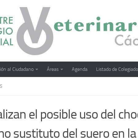
ión al Ciudadano
Áreas
Agenda
Listado de Colegiad
S
lizan el posible uso del cho
o sustituto del suero en la