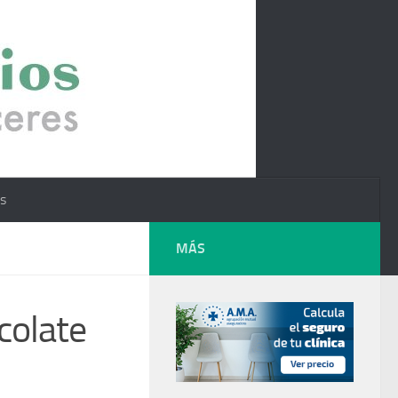
os
MÁS
colate