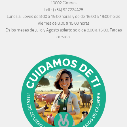
10002 Cáceres
Telf :
(+34) 927224425
Lunes a Jueves
de 8:00 a 15:00 horas y de
de 16:00 a 19:00 horas
Viernes de 8:00 a 15:00 horas
En los meses de Julio y Agosto abierto solo de 8:00 a 15:00. Tardes
cerrado.