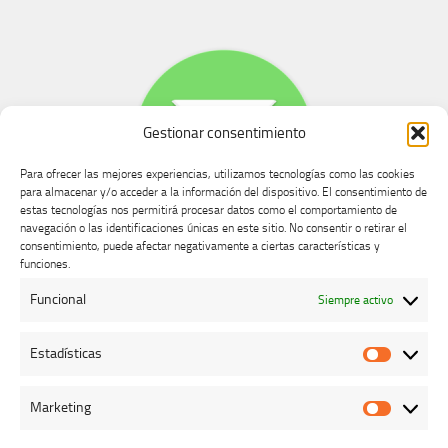
Gestionar consentimiento
Para ofrecer las mejores experiencias, utilizamos tecnologías como las cookies
para almacenar y/o acceder a la información del dispositivo. El consentimiento de
estas tecnologías nos permitirá procesar datos como el comportamiento de
navegación o las identificaciones únicas en este sitio. No consentir o retirar el
consentimiento, puede afectar negativamente a ciertas características y
Buzón de dudas, quejas y sugerencias
funciones.
Funcional
Siempre activo
AVISO LEGAL Y PRIVACIDAD
Estadísticas
Estadíst
Marketing
Marketi