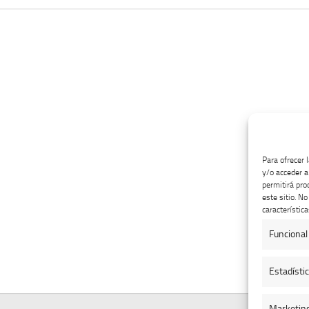
Para ofrecer 
y/o acceder a
permitirá pro
este sitio. N
característica
Funcional
Estadísti
Marketin