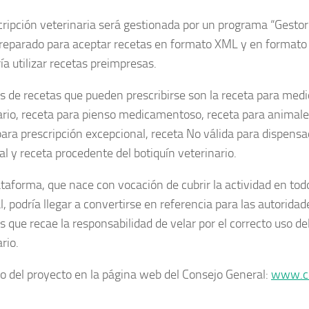
cripción veterinaria será gestionada por un programa “Gesto
reparado para aceptar recetas en formato XML y en format
ía utilizar recetas preimpresas.
os de recetas que pueden prescribirse son la receta para me
ario, receta para pienso medicamentoso, receta para animal
para prescripción excepcional, receta No válida para dispensa
al y receta procedente del botiquín veterinario.
taforma, que nace con vocación de cubrir la actividad en todo 
, podría llegar a convertirse en referencia para las autoridad
as que recae la responsabilidad de velar por el correcto uso 
rio.
to del proyecto en la página web del Consejo General:
www.co