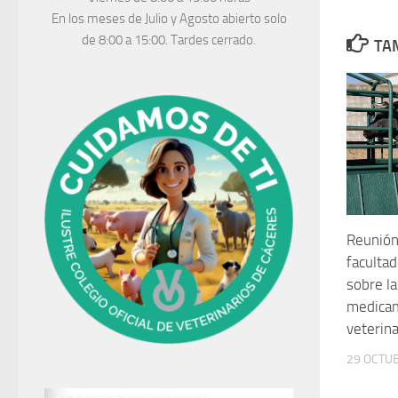
En los meses de Julio y Agosto abierto solo
de 8:00 a 15:00. Tardes cerrado.
TAM
Reunión
faculta
sobre la
medica
veterina
29 OCTUB