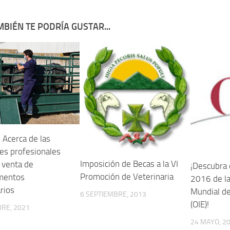
BIÉN TE PODRÍA GUSTAR...
 Acerca de las
des profesionales
Imposición de Becas a la VI
 venta de
¡Descubra 
Promoción de Veterinaria
mentos
2016 de la
rios
Mundial de
6 SEPTIEMBRE, 2013
(OIE)!
RE, 2021
24 MAYO, 2