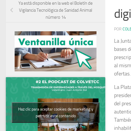
Ya está disponible en la web el Boletín de
digi
Vigilancia Tecnológica de Sanidad Animal
número 14
POR
COL
La Junt
bases d
prescrip
al mism
ofertas.
La Plat
preside
del pre
Podcast del
Haz clic para aceptar cookies de marketing y
autenti
Colegio de
permitir este contenido
También
Veterinarios
inhabili