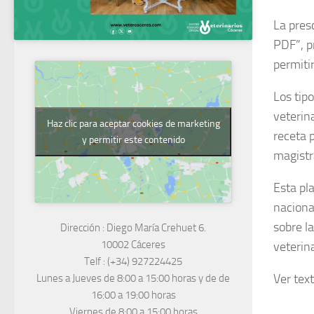
La pres
PDF”, p
permitir
Los tip
veterin
Haz clic para aceptar cookies de marketing
receta 
y permitir este contenido
magistr
Esta pla
nacional
sobre l
Dirección :
Diego María Crehuet 6.
10002 Cáceres
veterina
Telf :
(+34) 927224425
Ver tex
Lunes a Jueves
de 8:00 a 15:00 horas y de
de
16:00 a 19:00 horas
Viernes de 8:00 a 15:00 horas