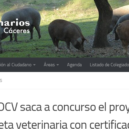
ión al Ciudadano
Áreas
Agenda
Listado de Colegiad
S
OCV saca a concurso el pro
eta veterinaria con certifica