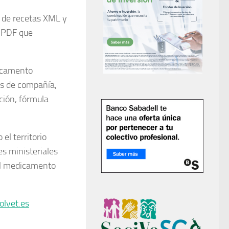
r de recetas XML y
o PDF que
dicamento
es de compañía,
ción, fórmula
el territorio
es ministeriales
del medicamento
lvet.es