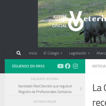
Saltar al contenido
Inicio
El Colegio
Legislación
Atenc
SÍGUENOS EN RRSS
NOTICIA
SIGUIENTE HISTORIA
La 
Aprobado Real Decreto que regula el
Registro de Profesionales Sanitarios
rec
HISTORIA PREVIA