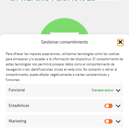
Gestionar consentimiento
Para ofrecer las mejores experiencias, utilizamos tecnologías como las cookies
para almacenar y/o acceder a la información del dispositivo. El consentimiento de
estas tecnologías nos permitirá procesar datos como el comportamiento de
navegación o las identificaciones únicas en este sitio. No consentir o retirar el
consentimiento, puede afectar negativamente a ciertas características y
Buzón de dudas, quejas y sugerencias
funciones.
Funcional
Siempre activo
AVISO LEGAL Y PRIVACIDAD
Estadísticas
Estadíst
Marketing
Marketi