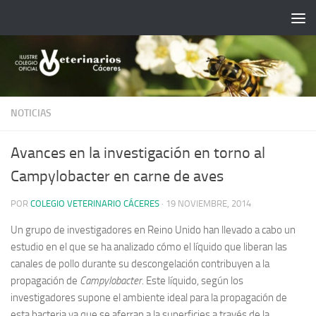
Saltar al contenido
NOTICIAS
Avances en la investigación en torno al
Campylobacter en carne de aves
POR
COLEGIO VETERINARIO CÁCERES
·
19 NOVIEMBRE, 2014
Un grupo de investigadores en Reino Unido han llevado a cabo un
estudio en el que se ha analizado cómo el líquido que liberan las
canales de pollo durante su descongelación contribuyen a la
propagación de
Campylobacter
. Este líquido, según los
investigadores supone el ambiente ideal para la propagación de
esta bacteria ya que se aferran a la superficies a través de la