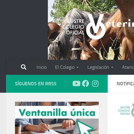
Saltar al contenido
Inicio
El Colegio
Legislación
Atenc
SÍGUENOS EN RRSS
NOTIFI