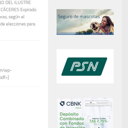
O DEL ILUSTRE
 CÁCERES Expirado
uras, según el
 de elecciones para
om/wp-
pdf»]