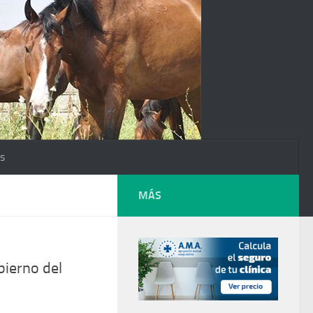
os
MÁS
bierno del