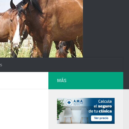
os
MÁS