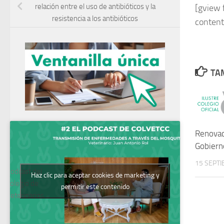
relación entre el uso de antibióticos y la
[gview 
resistencia a los antibióticos
conten
TAM
Renovac
Gobiern
15 SEPTI
Podcast del
Haz clic para aceptar cookies de marketing y
Colegio de
permitir este contenido
Veterinarios