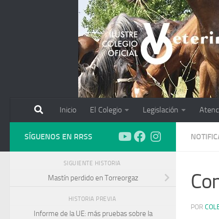
Saltar al contenido
Inicio
El Colegio
Legislación
Atenc
SÍGUENOS EN RRSS
NOTIFI
SIGUIENTE HISTORIA
Con
Mastín perdido en Torreorgaz
HISTORIA PREVIA
POR
COL
Informe de la UE: más pruebas sobre la