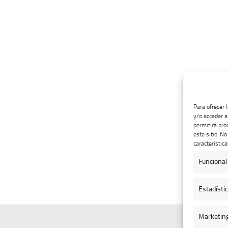
Para ofrecer 
y/o acceder a
permitirá pro
este sitio. N
característica
Funcional
Estadísti
Marketin