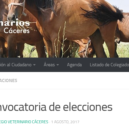
ión al Ciudadano
Áreas
Agenda
Listado de Colegiad
CACIONES
vocatoria de elecciones
EGIO VETERINARIO CÁCERES
·
1 AGOSTO, 2017