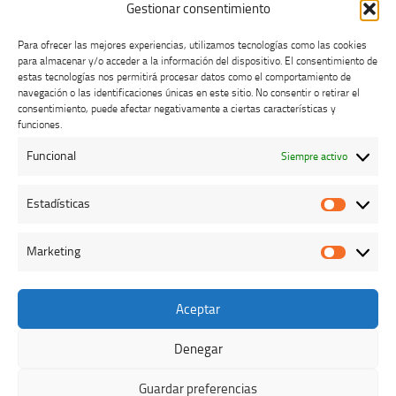
Gestionar consentimiento
Para ofrecer las mejores experiencias, utilizamos tecnologías como las cookies
para almacenar y/o acceder a la información del dispositivo. El consentimiento de
estas tecnologías nos permitirá procesar datos como el comportamiento de
navegación o las identificaciones únicas en este sitio. No consentir o retirar el
consentimiento, puede afectar negativamente a ciertas características y
Buzón de dudas, quejas y sugerencias
funciones.
Funcional
Siempre activo
AVISO LEGAL Y PRIVACIDAD
Estadísticas
Estadíst
Marketing
Marketi
Aceptar
Colegio Oficial de Veterinarios de Cáceres © 2026. Todos los
derechos reservados.
Denegar
Funciona con
- Diseñado con el
Tema Hueman
Guardar preferencias