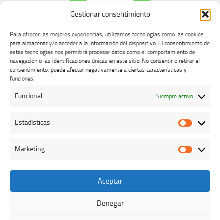
Gestionar consentimiento
Para ofrecer las mejores experiencias, utilizamos tecnologías como las cookies
para almacenar y/o acceder a la información del dispositivo. El consentimiento de
estas tecnologías nos permitirá procesar datos como el comportamiento de
navegación o las identificaciones únicas en este sitio. No consentir o retirar el
consentimiento, puede afectar negativamente a ciertas características y
Buzón de dudas, quejas y sugerencias
funciones.
Funcional
Siempre activo
AVISO LEGAL Y PRIVACIDAD
Estadísticas
Estadíst
Marketing
Marketi
Aceptar
Colegio Oficial de Veterinarios de Cáceres © 2026. Todos los
derechos reservados.
Denegar
Funciona con
- Diseñado con el
Tema Hueman