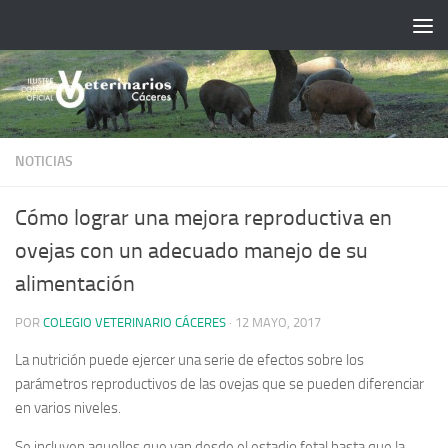
Saltar al contenido
NOTICIAS
Cómo lograr una mejora reproductiva en
ovejas con un adecuado manejo de su
alimentación
POR
COLEGIO VETERINARIO CÁCERES
·
12 MAYO, 2017
La nutrición puede ejercer una serie de efectos sobre los
parámetros reproductivos de las ovejas que se pueden diferenciar
en varios niveles.
Se incluyen aquellos que van desde el estadio fetal hasta que la