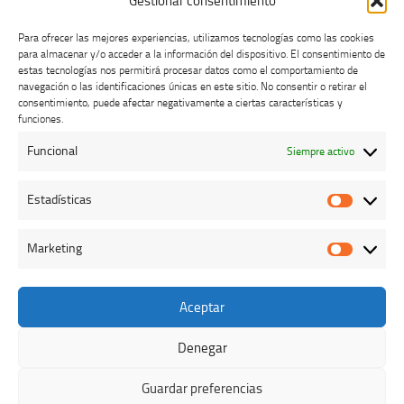
Gestionar consentimiento
Para ofrecer las mejores experiencias, utilizamos tecnologías como las cookies
para almacenar y/o acceder a la información del dispositivo. El consentimiento de
estas tecnologías nos permitirá procesar datos como el comportamiento de
navegación o las identificaciones únicas en este sitio. No consentir o retirar el
consentimiento, puede afectar negativamente a ciertas características y
Buzón de dudas, quejas y sugerencias
funciones.
Funcional
Siempre activo
AVISO LEGAL Y PRIVACIDAD
Estadísticas
Estadíst
Marketing
Marketi
Aceptar
Colegio Oficial de Veterinarios de Cáceres © 2026. Todos los
derechos reservados.
Denegar
Funciona con
- Diseñado con el
Tema Hueman
Guardar preferencias