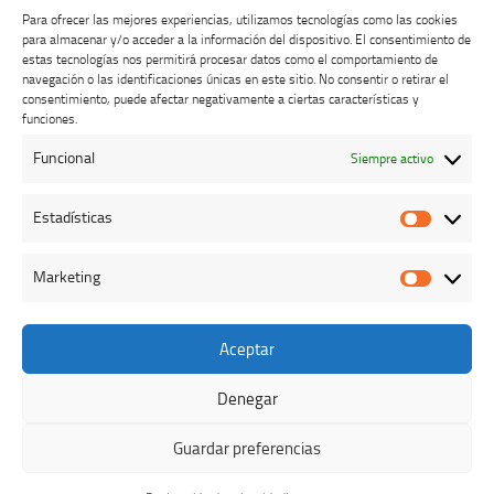
Para ofrecer las mejores experiencias, utilizamos tecnologías como las cookies
para almacenar y/o acceder a la información del dispositivo. El consentimiento de
estas tecnologías nos permitirá procesar datos como el comportamiento de
navegación o las identificaciones únicas en este sitio. No consentir o retirar el
consentimiento, puede afectar negativamente a ciertas características y
Buzón de dudas, quejas y sugerencias
funciones.
Funcional
Siempre activo
AVISO LEGAL Y PRIVACIDAD
Estadísticas
Estadíst
Marketing
Marketi
Aceptar
Colegio Oficial de Veterinarios de Cáceres © 2026. Todos los
derechos reservados.
Denegar
Funciona con
- Diseñado con el
Tema Hueman
Guardar preferencias