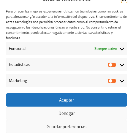
Para ofrecer las mejores experiencias, utilizamos tecnologías como las cookies
para almacenar y/o acceder a la información del dispositivo. El consentimiento de
estas tecnologías nos permitirá procesar datos como el comportamiento de
navegación o las identificaciones únicas en este sitio. No consentir o retirar el
consentimiento, puede afectar negativamente a ciertas características y
Buzón de dudas, quejas y sugerencias
funciones.
Funcional
Siempre activo
AVISO LEGAL Y PRIVACIDAD
Estadísticas
Estadíst
Marketing
Marketi
Aceptar
Colegio Oficial de Veterinarios de Cáceres © 2026. Todos los
derechos reservados.
Denegar
Funciona con
- Diseñado con el
Tema Hueman
Guardar preferencias