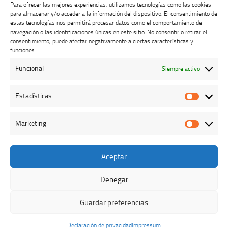
Para ofrecer las mejores experiencias, utilizamos tecnologías como las cookies
para almacenar y/o acceder a la información del dispositivo. El consentimiento de
estas tecnologías nos permitirá procesar datos como el comportamiento de
navegación o las identificaciones únicas en este sitio. No consentir o retirar el
consentimiento, puede afectar negativamente a ciertas características y
Buzón de dudas, quejas y sugerencias
funciones.
Funcional
Siempre activo
AVISO LEGAL Y PRIVACIDAD
Estadísticas
Estadíst
Marketing
Marketi
Aceptar
Colegio Oficial de Veterinarios de Cáceres © 2026. Todos los
derechos reservados.
Denegar
Funciona con
- Diseñado con el
Tema Hueman
Guardar preferencias
Declaración de privacidad
Impressum