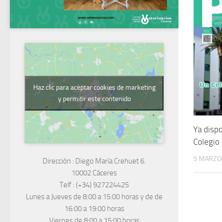
Haz clic para aceptar cookies de marketing
y permitir este contenido
Ya dispo
Colegio
5 MARZO
Dirección :
Diego María Crehuet 6.
10002 Cáceres
Telf :
(+34) 927224425
Lunes a Jueves
de 8:00 a 15:00 horas y de
de
16:00 a 19:00 horas
Viernes de 8:00 a 15:00 horas