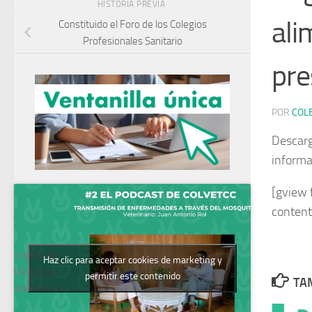
HISTORIA PREVIA
ali
Constituido el Foro de los Colegios
Profesionales Sanitario
pre
POR
COL
Descarga
informa
[gview 
content
Podcast del
Haz clic para aceptar cookies de marketing y
Colegio de
permitir este contenido
TAM
Veterinarios