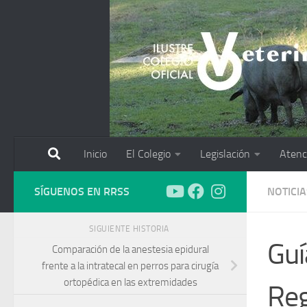
Saltar al contenido
Inicio
El Colegio
Legislación
Atenc
SÍGUENOS EN RRSS
NOTICIA
SIGUIENTE HISTORIA
Guí
Comparación de la anestesia epidural
frente a la intratecal en perros para cirugía
ortopédica en las extremidades
Reg