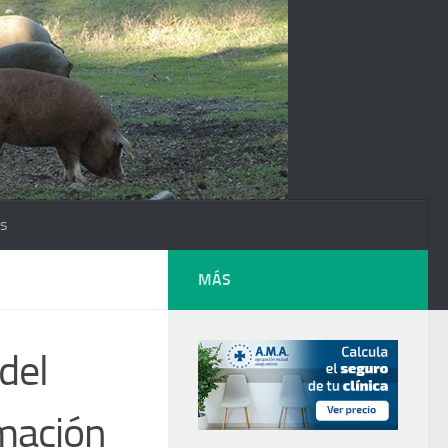
os
MÁS
 del
rmación