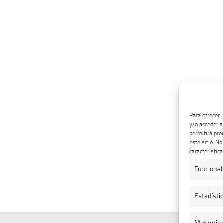
Para ofrecer 
y/o acceder a
permitirá pro
este sitio. N
característica
Funcional
Estadísti
Marketin