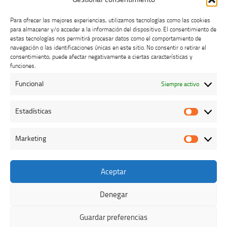
Para ofrecer las mejores experiencias, utilizamos tecnologías como las cookies
para almacenar y/o acceder a la información del dispositivo. El consentimiento de
estas tecnologías nos permitirá procesar datos como el comportamiento de
navegación o las identificaciones únicas en este sitio. No consentir o retirar el
consentimiento, puede afectar negativamente a ciertas características y
Buzón de dudas, quejas y sugerencias
funciones.
Funcional
Siempre activo
AVISO LEGAL Y PRIVACIDAD
Estadísticas
Estadíst
Marketing
Marketi
Aceptar
Colegio Oficial de Veterinarios de Cáceres © 2026. Todos los
derechos reservados.
Denegar
Funciona con
- Diseñado con el
Tema Hueman
Guardar preferencias