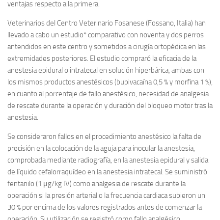
ventajas respecto a la primera.
Veterinarios del Centro Veterinario Fosanese (Fossano, Italia) han
llevado a cabo un estudio* comparativo con noventa y dos perros
antendidos en este centro y sometidos a cirugía ortopédica en las
extremidades posteriores. El estudio compraró la eficacia de la
anestesia epidural o intratecal en solución hiperbárica, ambas con
los mismos productos anestésicos (bupivacaína 0,5 % y morfina 1 %),
en cuanto al porcentaje de fallo anestésico, necesidad de analgesia
de rescate durante la operación y duración del bloqueo motor tras la
anestesia.
Se consideraron fallos en el procedimiento anestésico la falta de
precisión en la colocación de la aguja para inocular la anestesia,
comprobada mediante radiografía, en la anestesia epidural y salida
de líquido cefalorraquídeo en la anestesia intratecal. Se suministró
fentanilo (1 μg/kg IV) como analgesia de rescate durante la
operación si la presión arterial o la frecuencia cardiaca subieron un
30 % por encima de los valores registrados antes de comenzar la
operación. Su utilización se registró como fallo analgésico