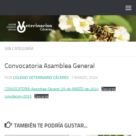
Saltar al contenido
SIN CATEGORÍA
Convocatoria Asamblea General
POR
COLEGIO VETERINARIO CÁCERES
·
7 MARZO, 2024
CONVOCATORIA-Asamblea-General-25-de-MARZO-de-2024
Descarga
Liquidacion-2023
Descarga
TAMBIÉN TE PODRÍA GUSTAR...