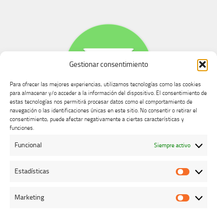
Gestionar consentimiento
Para ofrecer las mejores experiencias, utilizamos tecnologías como las cookies
para almacenar y/o acceder a la información del dispositivo. El consentimiento de
estas tecnologías nos permitirá procesar datos como el comportamiento de
navegación o las identificaciones únicas en este sitio. No consentir o retirar el
consentimiento, puede afectar negativamente a ciertas características y
Buzón de dudas, quejas y sugerencias
funciones.
Funcional
Siempre activo
AVISO LEGAL Y PRIVACIDAD
Estadísticas
Estadíst
Marketing
Marketi