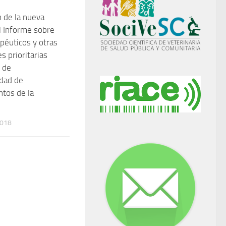
n de la nueva
l Informe sobre
apéuticos y otras
s prioritarias
 de
idad de
tos de la
2018