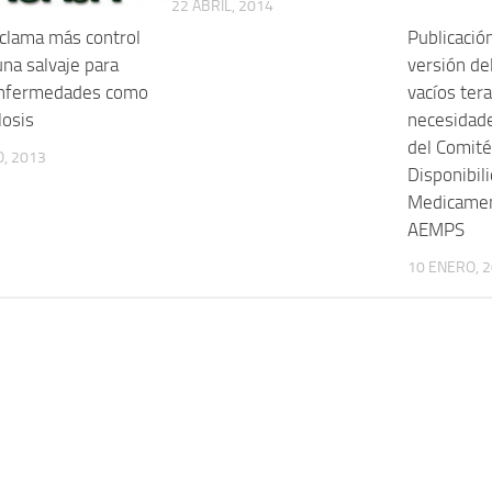
22 ABRIL, 2014
eclama más control
Publicació
una salvaje para
versión de
enfermedades como
vacíos ter
losis
necesidade
del Comité
, 2013
Disponibil
Medicamen
AEMPS
10 ENERO, 