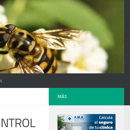
os
MÁS
ONTROL