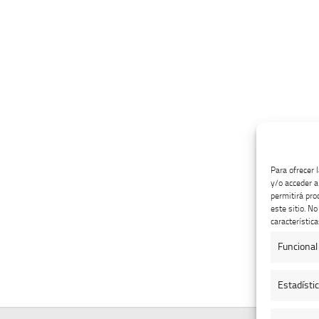
Para ofrecer 
y/o acceder a
permitirá pro
este sitio. N
característica
Funcional
Estadísti