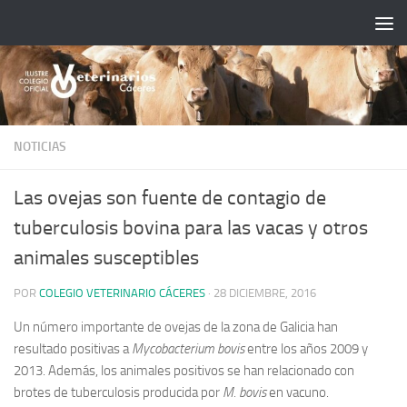
Saltar al contenido
NOTICIAS
Las ovejas son fuente de contagio de
tuberculosis bovina para las vacas y otros
animales susceptibles
POR
COLEGIO VETERINARIO CÁCERES
·
28 DICIEMBRE, 2016
Un número importante de ovejas de la zona de Galicia han
resultado positivas a
Mycobacterium bovis
entre los años 2009 y
2013. Además, los animales positivos se han relacionado con
brotes de tuberculosis producida por
M. bovis
en vacuno.