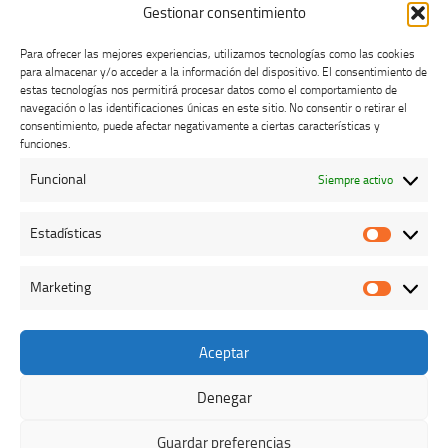
Gestionar consentimiento
Para ofrecer las mejores experiencias, utilizamos tecnologías como las cookies
para almacenar y/o acceder a la información del dispositivo. El consentimiento de
estas tecnologías nos permitirá procesar datos como el comportamiento de
navegación o las identificaciones únicas en este sitio. No consentir o retirar el
consentimiento, puede afectar negativamente a ciertas características y
Buzón de dudas, quejas y sugerencias
funciones.
Funcional
Siempre activo
AVISO LEGAL Y PRIVACIDAD
Estadísticas
Estadíst
Marketing
Marketi
Aceptar
Colegio Oficial de Veterinarios de Cáceres © 2026. Todos los
derechos reservados.
Denegar
Funciona con
- Diseñado con el
Tema Hueman
Guardar preferencias