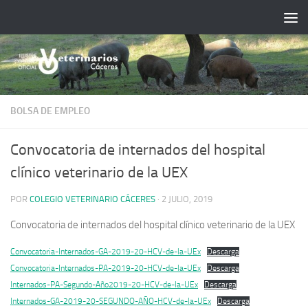
Saltar al contenido
BOLSA DE EMPLEO
Convocatoria de internados del hospital
clínico veterinario de la UEX
POR
COLEGIO VETERINARIO CÁCERES
·
2 JULIO, 2019
Convocatoria de internados del hospital clínico veterinario de la UEX
Convocatoria-Internados-GA-2019-20-HCV-de-la-UEx
Descarga
Convocatoria-Internados-PA-2019-20-HCV-de-la-UEx
Descarga
Internados-PA-Segundo-Año2019-20-HCV-de-la-UEx
Descarga
Internados-GA-2019-20-SEGUNDO-AÑO-HCV-de-la-UEx
Descarga