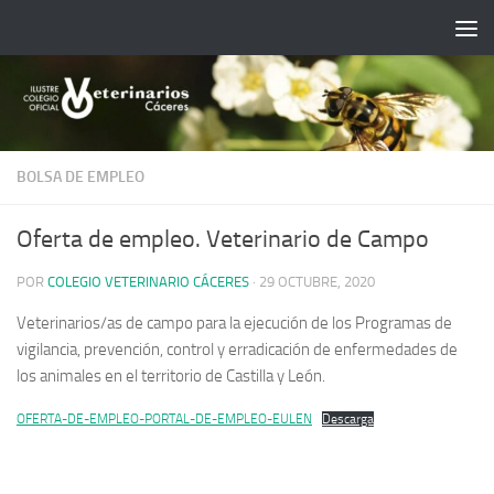
Saltar al contenido
BOLSA DE EMPLEO
Oferta de empleo. Veterinario de Campo
POR
COLEGIO VETERINARIO CÁCERES
·
29 OCTUBRE, 2020
Veterinarios/as de campo para la ejecución de los Programas de
vigilancia, prevención, control y erradicación de enfermedades de
los animales en el territorio de Castilla y León.
OFERTA-DE-EMPLEO-PORTAL-DE-EMPLEO-EULEN
Descarga