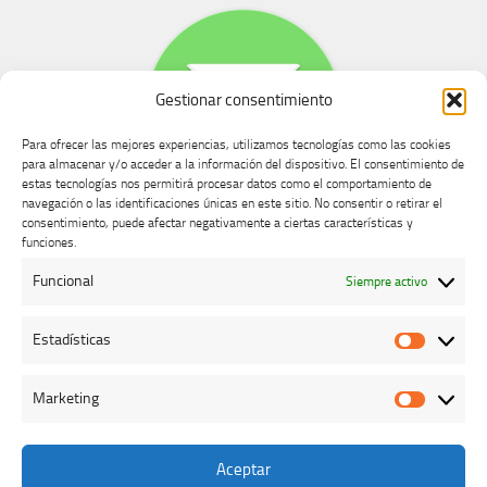
Gestionar consentimiento
Para ofrecer las mejores experiencias, utilizamos tecnologías como las cookies
para almacenar y/o acceder a la información del dispositivo. El consentimiento de
estas tecnologías nos permitirá procesar datos como el comportamiento de
navegación o las identificaciones únicas en este sitio. No consentir o retirar el
consentimiento, puede afectar negativamente a ciertas características y
Buzón de dudas, quejas y sugerencias
funciones.
Funcional
Siempre activo
AVISO LEGAL Y PRIVACIDAD
Estadísticas
Estadíst
Marketing
Marketi
Aceptar
Colegio Oficial de Veterinarios de Cáceres © 2026. Todos los