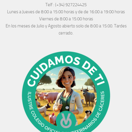
Telf :
(+34) 927224425
Lunes a Jueves
de 8:00 a 15:00 horas y de
de 16:00 a 19:00 horas
Viernes de 8:00 a 15:00 horas
En los meses de Julio y Agosto abierto solo de 8:00 a 15:00. Tardes
cerrado.