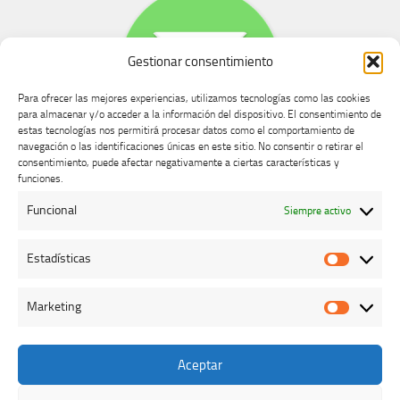
Gestionar consentimiento
Para ofrecer las mejores experiencias, utilizamos tecnologías como las cookies
para almacenar y/o acceder a la información del dispositivo. El consentimiento de
estas tecnologías nos permitirá procesar datos como el comportamiento de
navegación o las identificaciones únicas en este sitio. No consentir o retirar el
consentimiento, puede afectar negativamente a ciertas características y
Buzón de dudas, quejas y sugerencias
funciones.
Funcional
Siempre activo
AVISO LEGAL Y PRIVACIDAD
Estadísticas
Estadíst
Marketing
Marketi
Aceptar
Colegio Oficial de Veterinarios de Cáceres © 2026. Todos los
derechos reservados.