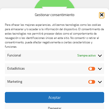
Gestionar consentimiento
Para ofrecer las mejores experiencias, utilizamos tecnologías como las cookies
para almacenar y/o acceder a la información del dispositivo. El consentimiento de
estas tecnologías nos permitirá procesar datos como el comportamiento de
navegación o las identificaciones únicas en este sitio. No consentir o retirar el
consentimiento, puede afectar negativamente a ciertas características y
Buzón de dudas, quejas y sugerencias
funciones.
Funcional
Siempre activo
AVISO LEGAL Y PRIVACIDAD
Estadísticas
Estadíst
Marketing
Marketi
Aceptar
Colegio Oficial de Veterinarios de Cáceres © 2026. Todos los
derechos reservados.
Denegar