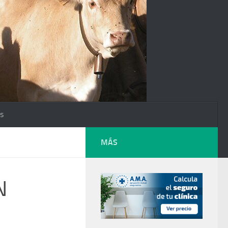
os
MÁS
N