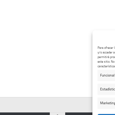
Para ofrecer 
y/o acceder a
permitirá pro
este sitio. N
característica
Funcional
Estadísti
Marketin