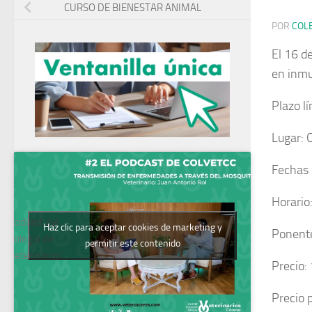
CURSO DE BIENESTAR ANIMAL
POR
COL
El 16 d
en inmu
Plazo l
Lugar: 
Fechas 
Horario
Podcast del
Haz clic para aceptar cookies de marketing y
Ponente
Colegio de
permitir este contenido
Veterinarios
Precio:
Precio 