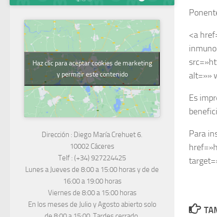
Ponente
<a href
inmunol
src=»h
Haz clic para aceptar cookies de marketing
y permitir este contenido
alt=»» 
Es impr
benefici
Para ins
Dirección :
Diego María Crehuet 6.
href=»h
10002 Cáceres
Telf :
(+34) 927224425
target
Lunes a Jueves
de 8:00 a 15:00 horas y de
de
16:00 a 19:00 horas
Viernes de 8:00 a 15:00 horas
En los meses de Julio y Agosto abierto solo
TAM
de 8:00 a 15:00. Tardes cerrado.