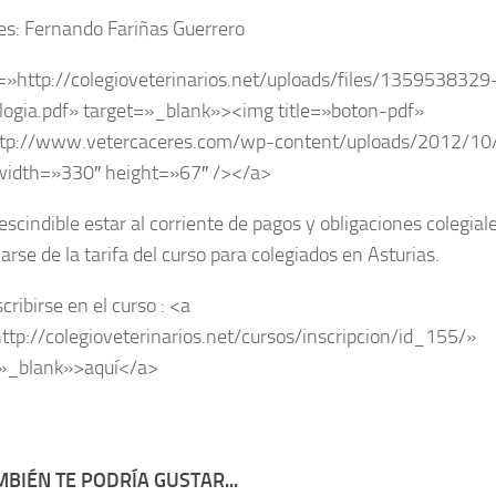
s: Fernando Fariñas Guerrero
=»http://colegioveterinarios.net/uploads/files/135953832
ogia.pdf» target=»_blank»><img title=»boton-pdf»
ttp://www.vetercaceres.com/wp-content/uploads/2012/10
width=»330″ height=»67″ /></a>
escindible estar al corriente de pagos y obligaciones colegial
arse de la tarifa del curso para colegiados en Asturias.
cribirse en el curso : <a
ttp://colegioveterinarios.net/cursos/inscripcion/id_155/»
=»_blank»>aquí</a>
BIÉN TE PODRÍA GUSTAR...