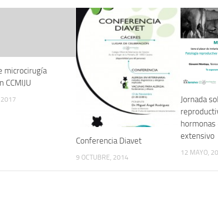
e microcirugía
en CCMIJU
Jornada so
, 2017
reproducti
hormonas 
extensivo
Conferencia Diavet
12 MAYO, 2
9 OCTUBRE, 2014