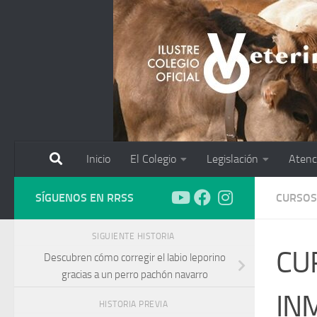
Saltar al contenido
Inicio
El Colegio
Legislación
Atenc
SÍGUENOS EN RRSS
CURSOS
SIGUIENTE HISTORIA
CU
Descubren cómo corregir el labio leporino
gracias a un perro pachón navarro
IN
HISTORIA PREVIA