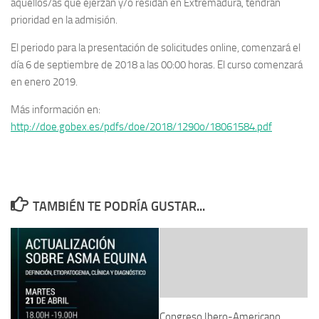
aquellos/as que ejerzan y/o residan en Extremadura, tendrán
prioridad en la admisión.
El periodo para la presentación de solicitudes online, comenzará el
día 6 de septiembre de 2018 a las 00:00 horas. El curso comenzará
en enero 2019.
Más información en:
http://doe.gobex.es/pdfs/doe/2018/1290o/18061584.pdf
TAMBIÉN TE PODRÍA GUSTAR...
Congreso Ibero-Americano