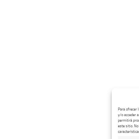
Para ofrecer 
y/o acceder a
permitirá pro
este sitio. N
característica