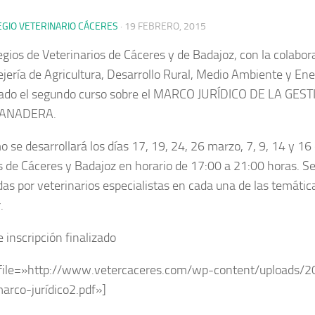
EGIO VETERINARIO CÁCERES
·
19 FEBRERO, 2015
egios de Veterinarios de Cáceres y de Badajoz, con la colabor
ejería de Agricultura, Desarrollo Rural, Medio Ambiente y Ene
ado el segundo curso sobre el MARCO JURÍDICO DE LA GEST
ANADERA.
 se desarrollará los días 17, 19, 24, 26 marzo, 7, 9, 14 y 16 
s de Cáceres y Badajoz en horario de 17:00 a 21:00 horas. S
das por veterinarios especialistas en cada una de las temátic
.
 inscripción finalizado
file=»http://www.vetercaceres.com/wp-content/uploads/2
arco-jurídico2.pdf»]