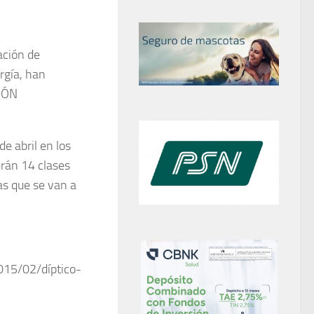
ación de
rgía, han
IÓN
de abril en los
erán 14 clases
as que se van a
015/02/díptico-