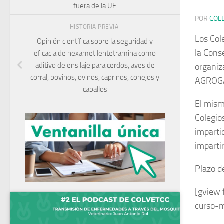
fuera de la UE
POR
COL
HISTORIA PREVIA
Los Col
Opinión científica sobre la seguridad y
la Cons
eficacia de hexametilentetramina como
aditivo de ensilaje para cerdos, aves de
organiz
corral, bovinos, ovinos, caprinos, conejos y
AGROG
caballos
El mismo
Colegio
imparti
impartir
Plazo de
[gview 
curso-m