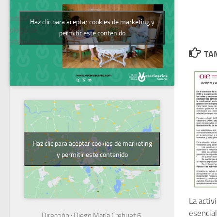
Podcast del
Haz clic para aceptar cookies de marketing y
Colegio de
permitir este contenido
Veterinarios
TAM
Haz clic para aceptar cookies de marketing
y permitir este contenido
La activ
esencial
Dirección :
Diego María Crehuet 6.