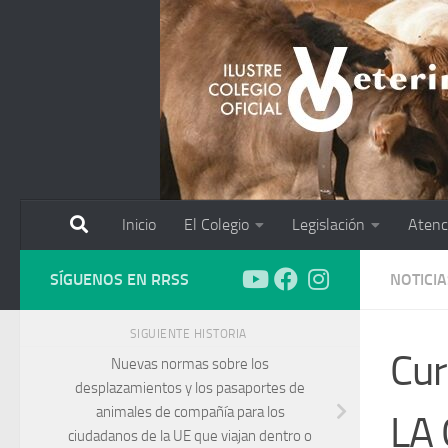
Saltar al contenido
Inicio
El Colegio
Legislación
Atenc
SÍGUENOS EN RRSS
NOTICIA
SIGUIENTE HISTORIA
Cur
Nuevas normas sobre los
desplazamientos y los pasaportes de
animales de compañía para los
LA
ciudadanos de la UE que viajan dentro o