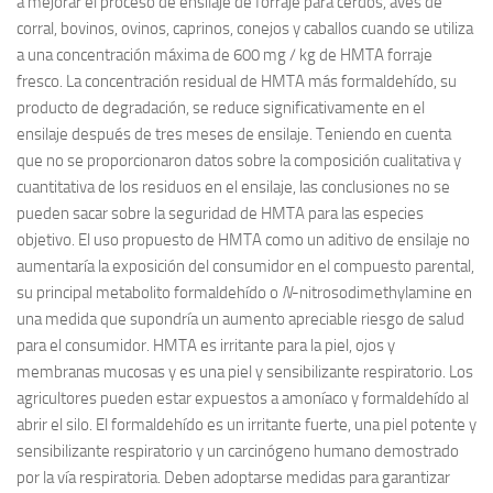
a mejorar el proceso de ensilaje de forraje para cerdos, aves de
corral, bovinos, ovinos, caprinos, conejos y caballos cuando se utiliza
a una concentración máxima de 600 mg / kg de HMTA forraje
fresco. La concentración residual de HMTA más formaldehído, su
producto de degradación, se reduce significativamente en el
ensilaje después de tres meses de ensilaje. Teniendo en cuenta
que no se proporcionaron datos sobre la composición cualitativa y
cuantitativa de los residuos en el ensilaje, las conclusiones no se
pueden sacar sobre la seguridad de HMTA para las especies
objetivo. El uso propuesto de HMTA como un aditivo de ensilaje no
aumentaría la exposición del consumidor en el compuesto parental,
su principal metabolito formaldehído o
N
-nitrosodimethylamine en
una medida que supondría un aumento apreciable riesgo de salud
para el consumidor. HMTA es irritante para la piel, ojos y
membranas mucosas y es una piel y sensibilizante respiratorio. Los
agricultores pueden estar expuestos a amoníaco y formaldehído al
abrir el silo. El formaldehído es un irritante fuerte, una piel potente y
sensibilizante respiratorio y un carcinógeno humano demostrado
por la vía respiratoria. Deben adoptarse medidas para garantizar