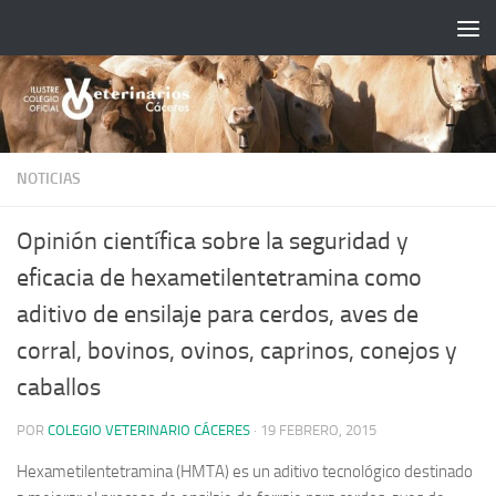
Saltar al contenido
NOTICIAS
Opinión científica sobre la seguridad y
eficacia de hexametilentetramina como
aditivo de ensilaje para cerdos, aves de
corral, bovinos, ovinos, caprinos, conejos y
caballos
POR
COLEGIO VETERINARIO CÁCERES
·
19 FEBRERO, 2015
Hexametilentetramina (HMTA) es un aditivo tecnológico destinado