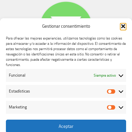
Gestionar consentimiento
Para ofrecer las mejores experiencias, utilizamos tecnologías como las cookies
para almacenar y/o acceder a la información del dispositivo. El consentimiento de
estas tecnologías nos permitirá procesar datos como el comportamiento de
navegación o las identificaciones únicas en este sitio. No consentir o retirar el
consentimiento, puede afectar negativamente a ciertas características y
Buzón de dudas, quejas y sugerencias
funciones.
Funcional
Siempre activo
AVISO LEGAL Y PRIVACIDAD
Estadísticas
Estadíst
Marketing
Marketi
Aceptar
Colegio Oficial de Veterinarios de Cáceres © 2026. Todos los