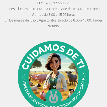
Telf :
(+34) 927224425
Lunes a Jueves
de 8:00 a 15:00 horas y de
de 16:00 a 19:00 horas
Viernes de 8:00 a 15:00 horas
En los meses de Julio y Agosto abierto solo de 8:00 a 15:00. Tardes
cerrado.