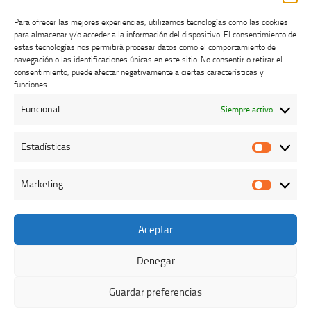
Para ofrecer las mejores experiencias, utilizamos tecnologías como las cookies
para almacenar y/o acceder a la información del dispositivo. El consentimiento de
estas tecnologías nos permitirá procesar datos como el comportamiento de
navegación o las identificaciones únicas en este sitio. No consentir o retirar el
consentimiento, puede afectar negativamente a ciertas características y
Buzón de dudas, quejas y sugerencias
funciones.
Funcional
Siempre activo
AVISO LEGAL Y PRIVACIDAD
Estadísticas
Estadíst
Marketing
Marketi
Aceptar
Colegio Oficial de Veterinarios de Cáceres © 2026. Todos los
derechos reservados.
Denegar
Funciona con
- Diseñado con el
Tema Hueman
Guardar preferencias