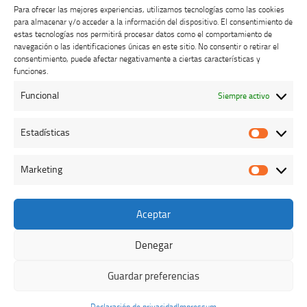
Para ofrecer las mejores experiencias, utilizamos tecnologías como las cookies
para almacenar y/o acceder a la información del dispositivo. El consentimiento de
estas tecnologías nos permitirá procesar datos como el comportamiento de
navegación o las identificaciones únicas en este sitio. No consentir o retirar el
consentimiento, puede afectar negativamente a ciertas características y
Buzón de dudas, quejas y sugerencias
funciones.
Funcional
Siempre activo
AVISO LEGAL Y PRIVACIDAD
Estadísticas
Estadíst
Marketing
Marketi
Aceptar
Colegio Oficial de Veterinarios de Cáceres © 2026. Todos los
derechos reservados.
Denegar
Funciona con
- Diseñado con el
Tema Hueman
Guardar preferencias