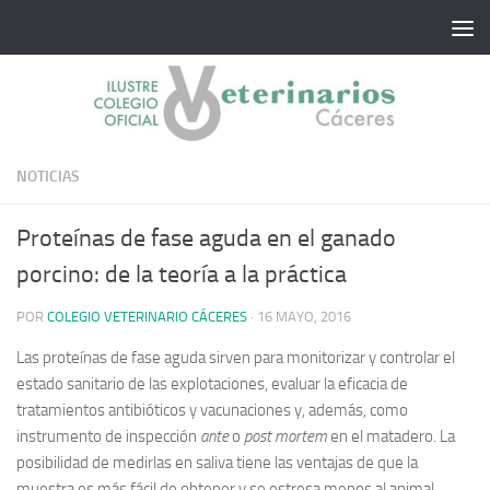
Saltar al contenido
NOTICIAS
Proteínas de fase aguda en el ganado
porcino: de la teoría a la práctica
POR
COLEGIO VETERINARIO CÁCERES
·
16 MAYO, 2016
Las proteínas de fase aguda sirven para monitorizar y controlar el
estado sanitario de las explotaciones, evaluar la eficacia de
tratamientos antibióticos y vacunaciones y, además, como
instrumento de inspección
ante
o
post mortem
en el matadero. La
posibilidad de medirlas en saliva tiene las ventajas de que la
muestra es más fácil de obtener y se estresa menos al animal.