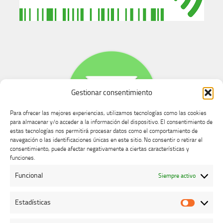
Gestionar consentimiento
Para ofrecer las mejores experiencias, utilizamos tecnologías como las cookies
para almacenar y/o acceder a la información del dispositivo. El consentimiento de
estas tecnologías nos permitirá procesar datos como el comportamiento de
navegación o las identificaciones únicas en este sitio. No consentir o retirar el
consentimiento, puede afectar negativamente a ciertas características y
Buzón de dudas, quejas y sugerencias
funciones.
Funcional
Siempre activo
AVISO LEGAL Y PRIVACIDAD
Estadísticas
Estadíst