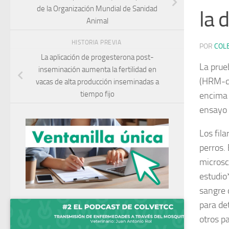
de la Organización Mundial de Sanidad
la 
Animal
HISTORIA PREVIA
POR
COL
La aplicación de progesterona post-
La prue
inseminación aumenta la fertilidad en
(HRM-qP
vacas de alta producción inseminadas a
tiempo fijo
encima 
ensayo 
Los fil
perros. 
microscó
estudio
sangre 
para det
otros p