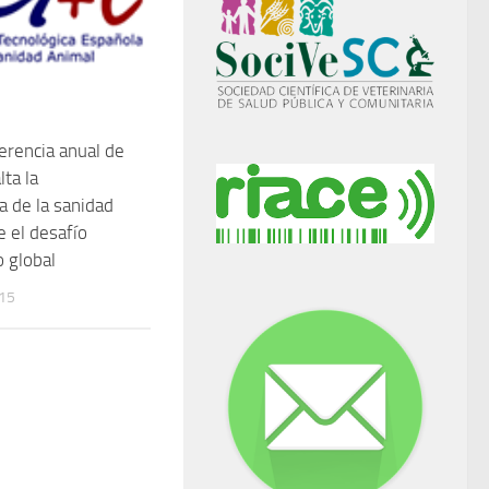
ferencia anual de
lta la
a de la sanidad
e el desafío
o global
015