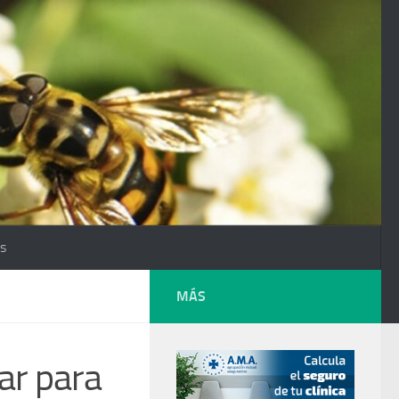
os
MÁS
ar para