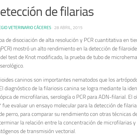
detección de filarias
EGIO VETERINARIO CÁCERES
·
28 ABRIL, 2015
ba de disociación de alta resolución y PCR cuantitativa en t
CR) mostró un alto rendimiento en la detección de filaroides
del test de Knot modificado, la prueba de tubo de microhema
serológico.
arioides caninos son importantes nematodos que los artrópod
El diagnóstico de la filariosis canina se logra mediante la iden
pica de microfilarias, serología o PCR para ADN-filarial. El o
* fue evaluar un ensayo molecular para la detección de filari
de perro, para comparar su rendimiento con otras técnicas de
erminar la relación entre la concentración de microfilarias y
atógenos de transmisión vectorial.