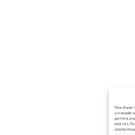
Para ofrecer 
y/o acceder a
permitirá pro
este sitio. N
característica