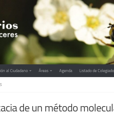
ión al Ciudadano
Áreas
Agenda
Listado de Colegiad
S
cacia de un método molecul