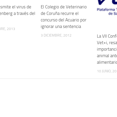
smite el virus de
El Colegio de Veterinario
enberg a través del
de Coruña recurre el
concurso del Acuario por
ignorar una sentencia
RE, 2013
3 DICIEMBRE, 2012
La VII Con
Vet+i, resa
importanci
animal ant
alimentari
10 JUNIO, 2