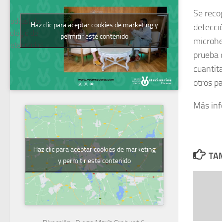
Se reco
Podcast del
Haz clic para aceptar cookies de marketing y
detecci
Colegio de
permitir este contenido
microhe
Veterinarios
prueba 
cuantit
otros p
Más in
Haz clic para aceptar cookies de marketing
TAM
y permitir este contenido