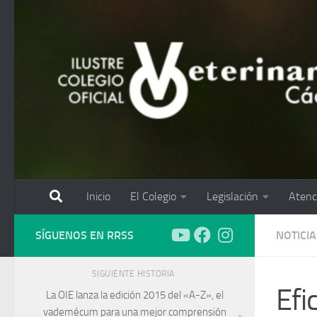
Saltar al contenido
Inicio
El Colegio
Legislación
Atenc
SÍGUENOS EN RRSS
NOTICIA
SIGUIENTE HISTORIA
Efi
La OIE lanza la edición 2015 del «A-Z», el
vademécum para una mejor comprensión