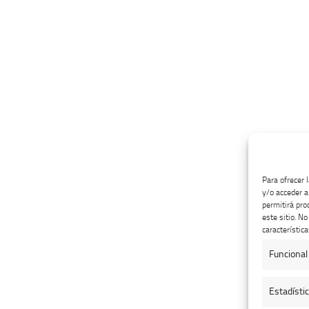
Para ofrecer 
y/o acceder a
permitirá pro
este sitio. N
característica
Funcional
Estadísti