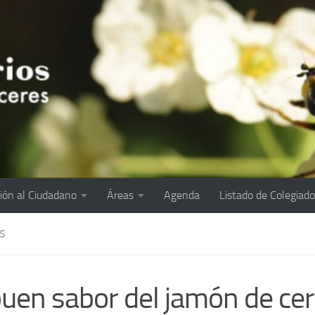
ión al Ciudadano
Áreas
Agenda
Listado de Colegiad
S
buen sabor del jamón de ce