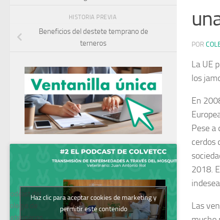
una
HISTORIA PREVIA
Beneficios del destete temprano de
terneros
POR
COL
La UE p
los jam
En 2008
Europea,
Pese a 
cerdos 
socieda
2018
. 
indesea
Podcast del
Haz clic para aceptar cookies de marketing y
Las ven
Colegio de
permitir este contenido
Veterinarios
mucho 