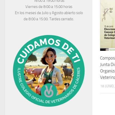
16:00 a 19:00 horas
Viernes de 8:00 a 15:00 horas
En los meses de Julio y Agosto abierto solo
de 8:00 a 15:00. Tardes cerrado.
Composi
Junta Di
Organiza
Veterina
18 JUNIO