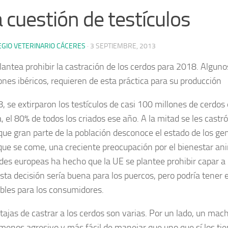
 cuestión de testículos
EGIO VETERINARIO CÁCERES
·
3 SEPTIEMBRE, 2013
lantea prohibir la castración de los cerdos para 2018. Algun
ones ibéricos, requieren de esta práctica para su producción
, se extirparon los testículos de casi 100 millones de cerdos
 el 80% de todos los criados ese año. A la mitad se les castró
que gran parte de la población desconoce el estado de los gen
que se come, una creciente preocupación por el bienestar ani
des europeas ha hecho que
la UE se plantee prohibir capar a
Esta decisión sería
buena para los puercos,
pero podría tener
bles para los consumidores.
tajas de castrar a los cerdos son varias. Por un lado,
un macho
menos agresivo
y más fácil de manejar que uno que sí los ti