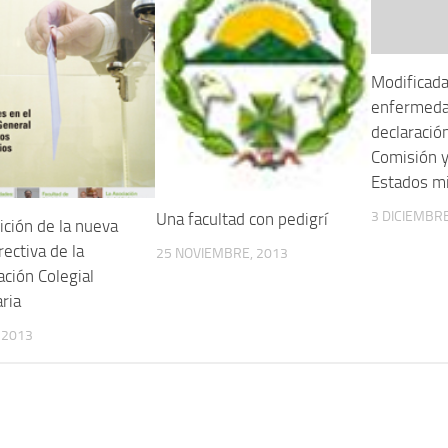
Modificada 
enfermeda
declaración
Comisión y
Estados m
3 DICIEMBRE
Una facultad con pedigrí
ción de la nueva
rectiva de la
25 NOVIEMBRE, 2013
ción Colegial
ria
, 2013