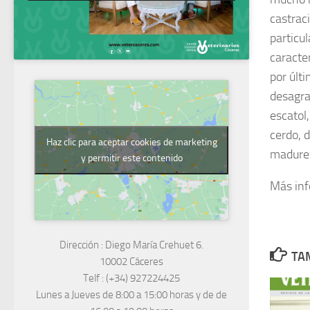
castrac
particu
caracte
por últ
desagra
escatol
cerdo, 
Haz clic para aceptar cookies de marketing
madurez
y permitir este contenido
Más in
Dirección :
Diego María Crehuet 6.
TAM
10002 Cáceres
Telf :
(+34) 927224425
Lunes a Jueves
de 8:00 a 15:00 horas y de
de