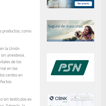
os productos, como
 en la Unión
 sin anestesia.
itales de los
mal en las
 los cerdos en
efectos
 sin testículos es
ene. Además, la