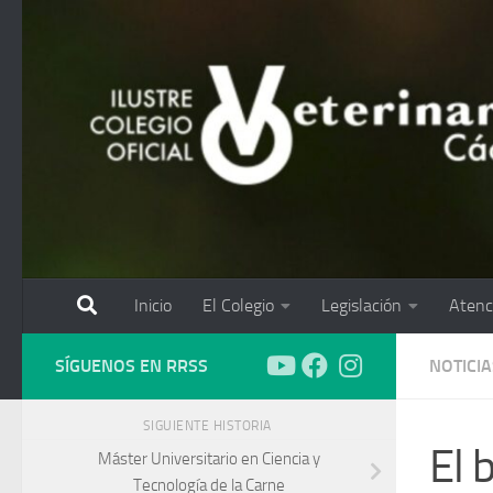
Saltar al contenido
Inicio
El Colegio
Legislación
Atenc
SÍGUENOS EN RRSS
NOTICIA
SIGUIENTE HISTORIA
El 
Máster Universitario en Ciencia y
Tecnología de la Carne