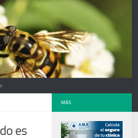
os
MÁS
rdo es