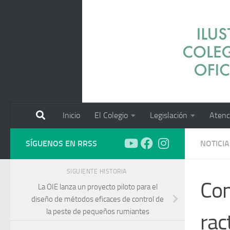
Saltar al contenido
Inicio
El Colegio
Legislación
Atenc
SÍGUENOS EN RRSS
NOTICIA
SIGUIENTE HISTORIA
Con
La OIE lanza un proyecto piloto para el
diseño de métodos eficaces de control de
la peste de pequeños rumiantes
rac