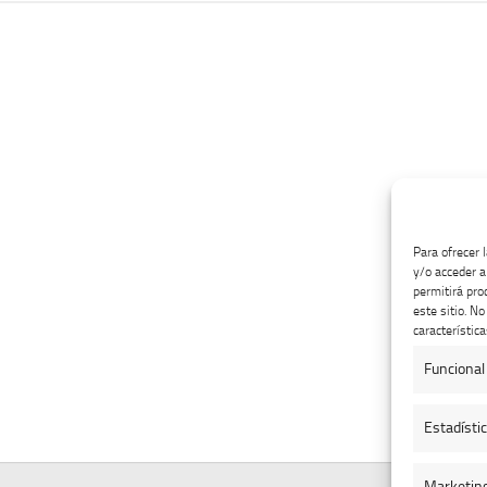
Para ofrecer 
y/o acceder a
permitirá pro
este sitio. N
característica
Funcional
Estadísti
Marketin