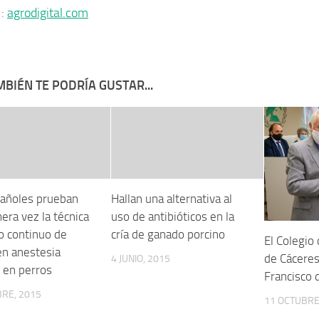
 :
agrodigital.com
BIÉN TE PODRÍA GUSTAR...
añoles prueban
Hallan una alternativa al
era vez la técnica
uso de antibióticos en la
o continuo de
cría de ganado porcino
El Colegio
en anestesia
de Cáceres
4 JUNIO, 2015
l en perros
Francisco 
RE, 2015
11 OCTUBRE