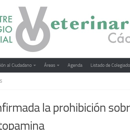
ión al Ciudadano
Áreas
Agenda
Listado de Colegiad
S
firmada la prohibición sobr
topamina