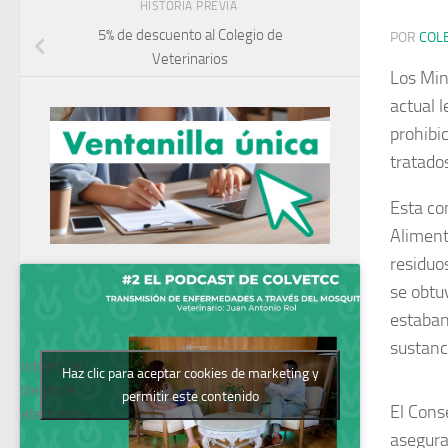
HISTORIA PREVIA
5% de descuento al Colegio de
POR
COL
Veterinarios
Los Min
actual l
prohibi
tratado
Esta co
Aliment
residuo
se obtu
estaban
sustanc
Podcast del
Haz clic para aceptar cookies de marketing y
Colegio de
permitir este contenido
El Cons
Veterinarios
asegura