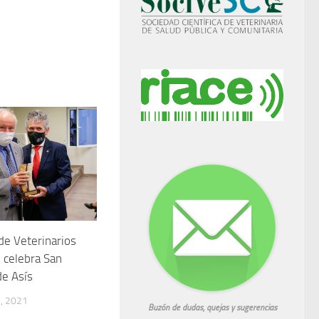
 de Veterinarios
 celebra San
de Asís
, 2021
Buzón de dudas, quejas y sugerencias