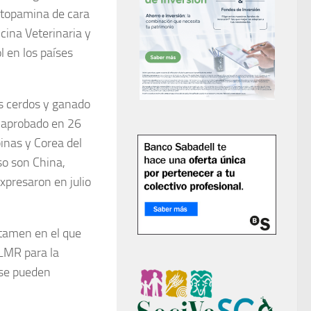
actopamina de cara
cina Veterinaria y
l en los países
s cerdos y ganado
á aprobado en 26
pinas y Corea del
so son China,
xpresaron en julio
ctamen en el que
 LMR para la
 se pueden