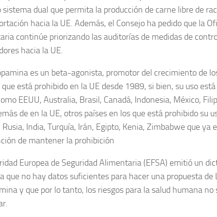
o sistema dual que permita la producción de carne libre de r
portación hacia la UE. Además, el Consejo ha pedido que la Ofi
aria continúe priorizando las auditorías de medidas de contro
dores hacia la UE.
opamina es un beta-agonista, promotor del crecimiento de lo
 que está prohibido en la UE desde 1989, si bien, su uso est
como EEUU, Australia, Brasil, Canadá, Indonesia, México, Fili
emás de en la UE, otros países en los que está prohibido su u
 Rusia, India, Turquía, Irán, Egipto, Kenia, Zimbabwe que ya e
nción de mantener la prohibición
ridad Europea de Seguridad Alimentaria (EFSA) emitió un di
a que no hay datos suficientes para hacer una propuesta de
mina y que por lo tanto, los riesgos para la salud humana no
ar.