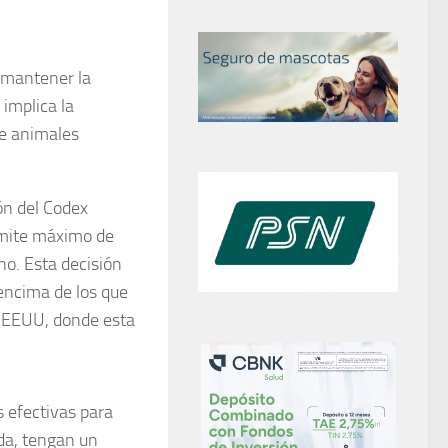
e mantener la
 implica la
de animales
ón del Codex
límite máximo de
no. Esta decisión
encima de los que
o EEUU, donde esta
 efectivas para
da, tengan un