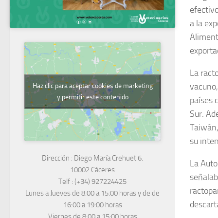
efectiv
a la ex
Aliment
exporta
La ract
vacuno,
Haz clic para aceptar cookies de marketing
y permitir este contenido
países 
Sur. Ad
Taiwán,
su inte
Dirección :
Diego María Crehuet 6.
La Auto
10002 Cáceres
señalab
Telf :
(+34) 927224425
ractopa
Lunes a Jueves
de 8:00 a 15:00 horas y de
de
descart
16:00 a 19:00 horas
Viernes de 8:00 a 15:00 horas