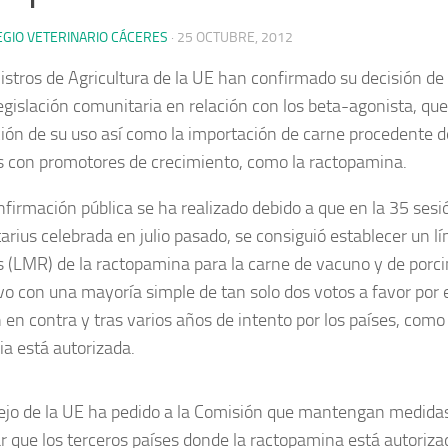
EGIO VETERINARIO CÁCERES
·
25 OCTUBRE, 2012
istros de Agricultura de la UE han confirmado su decisión d
egislación comunitaria en relación con los beta-agonista, que
ción de su uso así como la importación de carne procedente 
s con promotores de crecimiento, como la ractopamina.
nfirmación pública se ha realizado debido a que en la 35 sesi
arius celebrada en julio pasado, se consiguió establecer un 
s (LMR) de la ractopamina para la carne de vacuno y de porci
vo con una mayoría simple de tan solo dos votos a favor por 
 en contra y tras varios años de intento por los países, com
ia está autorizada.
ejo de la UE ha pedido a la Comisión que mantengan medidas
r que los terceros países donde la ractopamina está autoriza