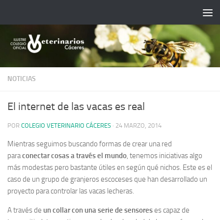
Saltar al contenido
NOTICIAS
El internet de las vacas es real
POR
COLEGIO VETERINARIO CÁCERES
·
24 MARZO, 2014
Mientras seguimos buscando formas de crear una red
para
conectar cosas a través el mundo
, tenemos iniciativas algo
más modestas pero bastante útiles en según qué nichos. Este es el
caso de un grupo de granjeros escoceses que han desarrollado un
proyecto para controlar las vacas lecheras.
A través de
un collar con una serie de sensores
es capaz de