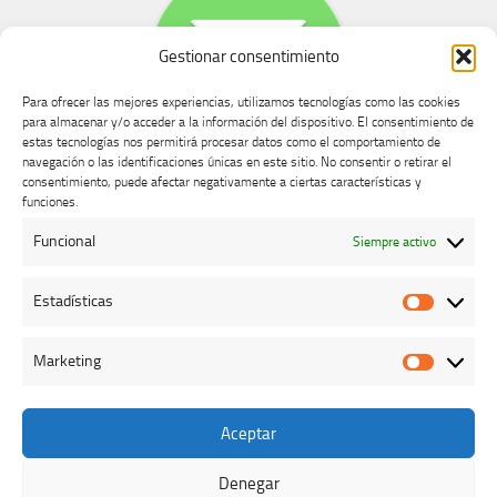
Gestionar consentimiento
Para ofrecer las mejores experiencias, utilizamos tecnologías como las cookies
para almacenar y/o acceder a la información del dispositivo. El consentimiento de
estas tecnologías nos permitirá procesar datos como el comportamiento de
navegación o las identificaciones únicas en este sitio. No consentir o retirar el
consentimiento, puede afectar negativamente a ciertas características y
Buzón de dudas, quejas y sugerencias
funciones.
Funcional
Siempre activo
AVISO LEGAL Y PRIVACIDAD
Estadísticas
Estadíst
Marketing
Marketi
Aceptar
Colegio Oficial de Veterinarios de Cáceres © 2026. Todos los
derechos reservados.
Denegar