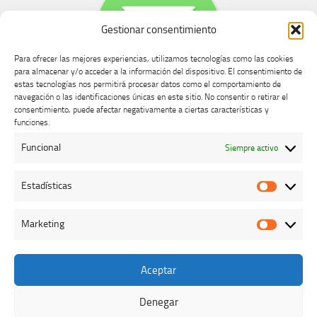
Gestionar consentimiento
Para ofrecer las mejores experiencias, utilizamos tecnologías como las cookies
para almacenar y/o acceder a la información del dispositivo. El consentimiento de
estas tecnologías nos permitirá procesar datos como el comportamiento de
navegación o las identificaciones únicas en este sitio. No consentir o retirar el
consentimiento, puede afectar negativamente a ciertas características y
Buzón de dudas, quejas y sugerencias
funciones.
Funcional
Siempre activo
AVISO LEGAL Y PRIVACIDAD
Estadísticas
Estadíst
Marketing
Marketi
Aceptar
Colegio Oficial de Veterinarios de Cáceres © 2026. Todos los
derechos reservados.
Denegar
Funciona con
- Diseñado con el
Tema Hueman