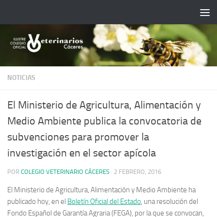
Saltar al contenido
NOTICIAS
El Ministerio de Agricultura, Alimentación y
Medio Ambiente publica la convocatoria de
subvenciones para promover la
investigación en el sector apícola
POR
COLEGIO VETERINARIO CÁCERES
·
2 FEBRERO, 2016
El Ministerio de Agricultura, Alimentación y Medio Ambiente ha
publicado hoy, en el
Boletín Oficial del Estado
, una resolución del
Fondo Español de Garantía Agraria (FEGA), por la que se convocan,