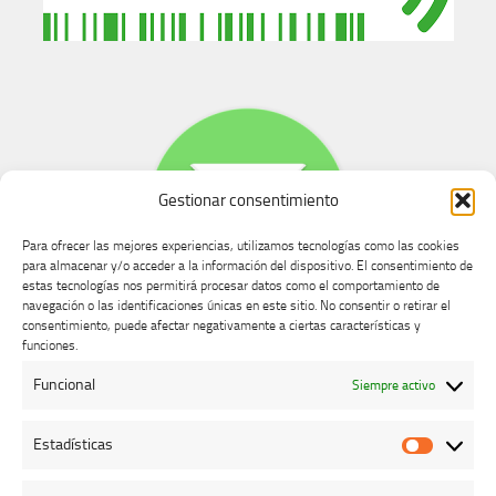
Gestionar consentimiento
Para ofrecer las mejores experiencias, utilizamos tecnologías como las cookies
para almacenar y/o acceder a la información del dispositivo. El consentimiento de
estas tecnologías nos permitirá procesar datos como el comportamiento de
navegación o las identificaciones únicas en este sitio. No consentir o retirar el
consentimiento, puede afectar negativamente a ciertas características y
Buzón de dudas, quejas y sugerencias
funciones.
Funcional
Siempre activo
AVISO LEGAL Y PRIVACIDAD
Estadísticas
Estadíst