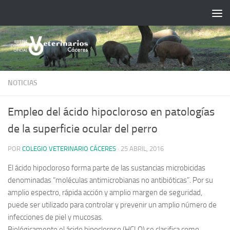
Saltar al contenido
NOTICIAS
Empleo del ácido hipocloroso en patologías
de la superficie ocular del perro
POR
COLEGIO VETERINARIO CÁCERES
·
25 ABRIL, 2016
El ácido hipocloroso forma parte de las sustancias microbicidas
denominadas “moléculas antimicrobianas no antibióticas”. Por su
amplio espectro, rápida acción y amplio margen de seguridad,
puede ser utilizado para controlar y prevenir un amplio número de
infecciones de piel y mucosas.
Biológicamente el ácido hipocloroso (HCLO) se clasifica como