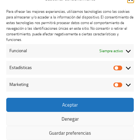
Para ofrecer las mejores experiencias, utilizamos tecnologías como las cookies
para almacenar y/o acceder a la información del dispositivo. El consentimiento de
estas tecnologías nos permitirá procesar datos como el comportamiento de
navegación o las identificaciones únicas en este sitio. No consentir o retirar el
consentimiento, puede afectar negativamente a ciertas características y
Buzón de dudas, quejas y sugerencias
funciones.
Funcional
Siempre activo
AVISO LEGAL Y PRIVACIDAD
Estadísticas
Estadíst
Marketing
Marketi
Aceptar
Colegio Oficial de Veterinarios de Cáceres © 2026. Todos los
derechos reservados.
Denegar
Funciona con
- Diseñado con el
Tema Hueman
Guardar preferencias